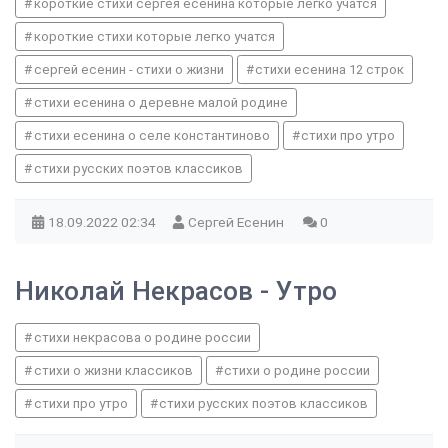
короткие стихи сергея есенина которые легко учатся
короткие стихи которые легко учатся
сергей есенин - стихи о жизни
стихи есенина 12 строк
стихи есенина о деревне малой родине
стихи есенина о селе константиново
стихи про утро
стихи русских поэтов классиков
18.09.2022
02:34
Сергей Есенин
0
Николай Некрасов - Утро
стихи некрасова о родине россии
стихи о жизни классиков
стихи о родине россии
стихи про утро
стихи русских поэтов классиков