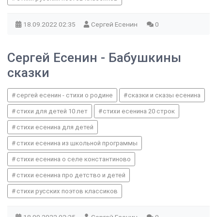
18.09.2022
02:35
Сергей Есенин
0
Сергей Есенин - Бабушкины
сказки
сергей есенин - стихи о родине
сказки и сказы есенина
стихи для детей 10 лет
стихи есенина 20 строк
стихи есенина для детей
стихи есенина из школьной программы
стихи есенина о селе константиново
стихи есенина про детство и детей
стихи русских поэтов классиков