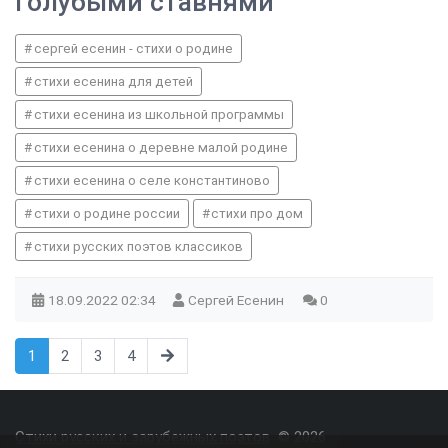
голубыми ставнями
сергей есенин - стихи о родине
стихи есенина для детей
стихи есенина из школьной программы
стихи есенина о деревне малой родине
стихи есенина о селе константиново
стихи о родине россии
стихи про дом
стихи русских поэтов классиков
18.09.2022
02:34
Сергей Есенин
0
1
2
3
4
Стихи русских и зарубежных поэтов
© 2026