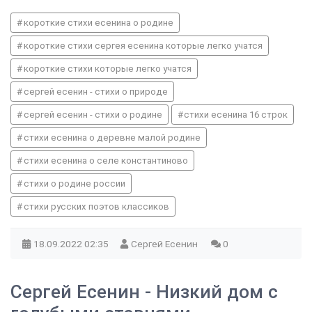
короткие стихи есенина о родине
короткие стихи сергея есенина которые легко учатся
короткие стихи которые легко учатся
сергей есенин - стихи о природе
сергей есенин - стихи о родине
стихи есенина 16 строк
стихи есенина о деревне малой родине
стихи есенина о селе константиново
стихи о родине россии
стихи русских поэтов классиков
18.09.2022
02:35
Сергей Есенин
0
Сергей Есенин - Низкий дом с