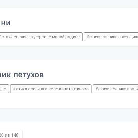
ани
стихи есенина о деревне малой родине
стихи есенина о женщин
рик петухов
ине
стихи есенина о селе константиново
стихи есенина про 
0 из 148