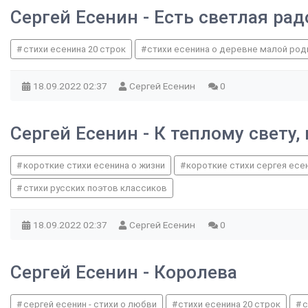
Сергей Есенин - Есть светлая ра
стихи есенина 20 строк
стихи есенина о деревне малой род
18.09.2022
02:37
Сергей Есенин
0
Сергей Есенин - К теплому свету,
короткие стихи есенина о жизни
короткие стихи сергея есе
стихи русских поэтов классиков
18.09.2022
02:37
Сергей Есенин
0
Сергей Есенин - Королева
сергей есенин - стихи о любви
стихи есенина 20 строк
с