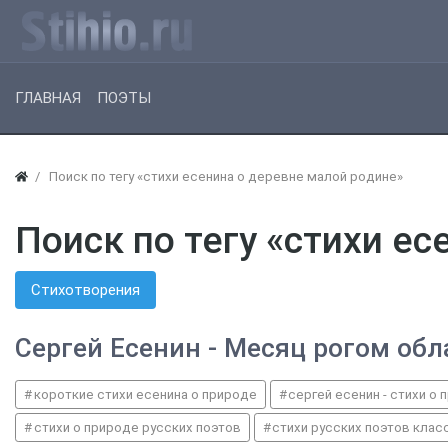
ГЛАВНАЯ
ПОЭТЫ
Поиск по тегу «стихи есенина о деревне малой родине»
Поиск по тегу «стихи е
Стихотворения
Сергей Есенин - Месяц рогом обл
короткие стихи есенина о природе
сергей есенин - стихи о
стихи о природе русских поэтов
стихи русских поэтов клас