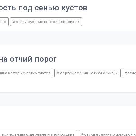
дость под сенью кустов
ине
стихи русских поэтов классиков
 на отчий порог
нина которые легко учатся
сергей есенин - стихи о жизни
стих
тихи есенина о деревне малой родине
стихи есенина о женской 