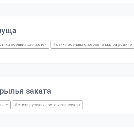
пуща
стихи есенина для детей
стихи есенина о деревне малой родине
крылья заката
дине
стихи русских поэтов классиков