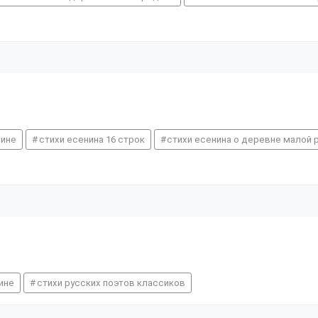
дине
стихи есенина 16 строк
стихи есенина о деревне малой 
ине
стихи русских поэтов классиков