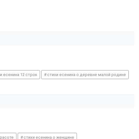
и есенина 12 строк
стихи есенина о деревне малой родине
красоте
стихи есенина о женщине