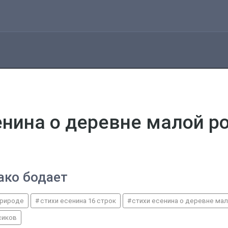
сенина о деревне малой р
ако бодает
 природе
стихи есенина 16 строк
стихи есенина о деревне ма
сиков