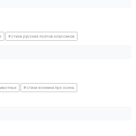
е
стихи русских поэтов классиков
животных
стихи есенина про осень