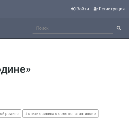
Войти
Регистрация
одине»
лой родине
стихи есенина о селе константиново