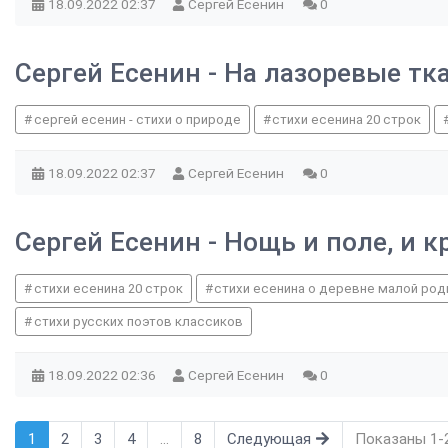
18.09.2022
02:37
Сергей Есенин
0
Сергей Есенин - На лазоревые тк
сергей есенин - стихи о природе
стихи есенина 20 строк
18.09.2022
02:37
Сергей Есенин
0
Сергей Есенин - Нощь и поле, и к
стихи есенина 20 строк
стихи есенина о деревне малой род
стихи русских поэтов классиков
18.09.2022
02:36
Сергей Есенин
0
1
2
3
4
...
8
Следующая
Показаны 1-2