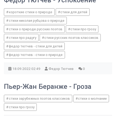
Федор Тютчев - Успокоение
короткие стихи о природе
стихи для детей
стихи николая рубцова о природе
стихи о природе русских поэтов
стихи про грозу
стихи про радугу
стихи русских поэтов классиков
федор тютчев - стихи для детей
федор тютчев - стихи о природе
18.09.2022
02:49
Федор Тютчев
0
Пьер-Жан Беранже - Гроза
стихи зарубежных поэтов классиков
стихи о молчании
стихи про грозу