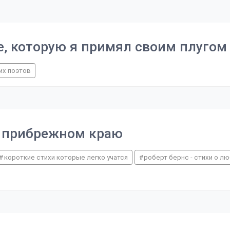
е, которую я примял своим плугом
их поэтов
 в прибрежном краю
короткие стихи которые легко учатся
роберт бернс - стихи о л