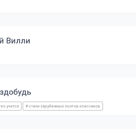
ый Вилли
аздобудь
гко учатся
стихи зарубежных поэтов классиков