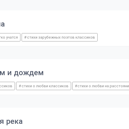
ма
гко учатся
стихи зарубежных поэтов классиков
гом и дождем
ассиков
стихи о любви классиков
стихи о любви на расстоян
я река