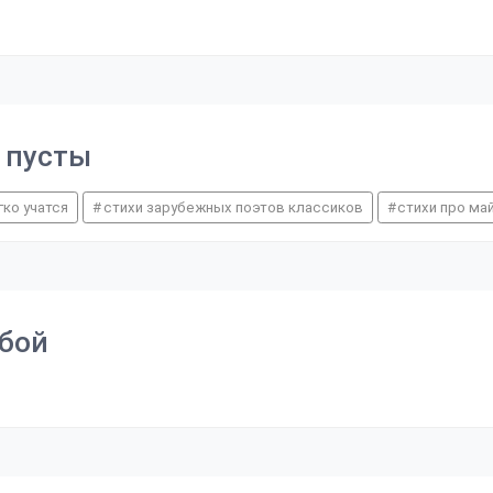
 пусты
гко учатся
стихи зарубежных поэтов классиков
стихи про ма
 бой