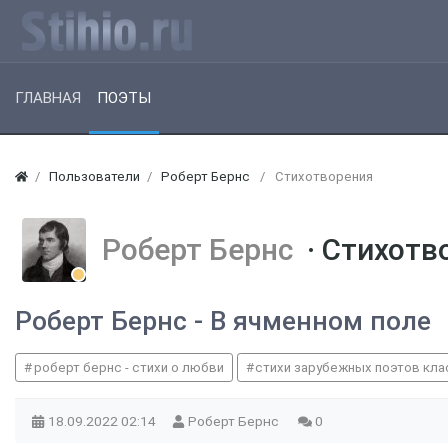
ГЛАВНАЯ
ПОЭТЫ
Пользователи
Роберт Бернс
Стихотворения
Роберт Бернс
· Стихотв
Роберт Бернс - В ячменном поле
роберт бернс - стихи о любви
стихи зарубежных поэтов кл
18.09.2022
02:14
Роберт Бернс
0