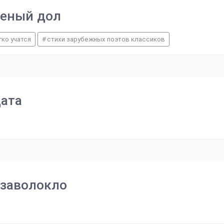
леный дол
гко учатся
стихи зарубежных поэтов классиков
дата
 заволокло