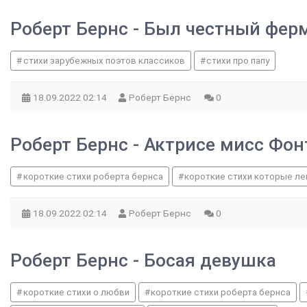
Роберт Бернс - Был честный фер
стихи зарубежных поэтов классиков
стихи про папу
18.09.2022
02:14
Роберт Бернс
0
Роберт Бернс - Актрисе мисс Фо
короткие стихи роберта бернса
короткие стихи которые ле
18.09.2022
02:14
Роберт Бернс
0
Роберт Бернс - Босая девушка
короткие стихи о любви
короткие стихи роберта бернса