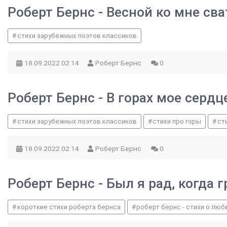
Роберт Бернс - Весной ко мне св
стихи зарубежных поэтов классиков
18.09.2022
02:14
Роберт Бернс
0
Роберт Бернс - В горах мое сердц
стихи зарубежных поэтов классиков
стихи про горы
ст
18.09.2022
02:14
Роберт Бернс
0
Роберт Бернс - Был я рад, когда 
короткие стихи роберта бернса
роберт бернс - стихи о люб