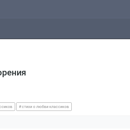
орения
ассиков
стихи о любви классиков