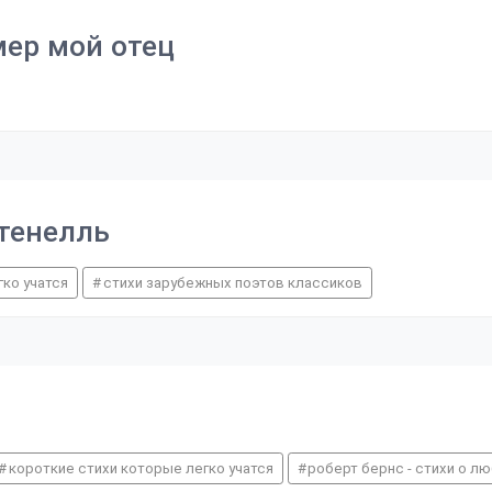
мер мой отец
нтенелль
гко учатся
стихи зарубежных поэтов классиков
короткие стихи которые легко учатся
роберт бернс - стихи о л