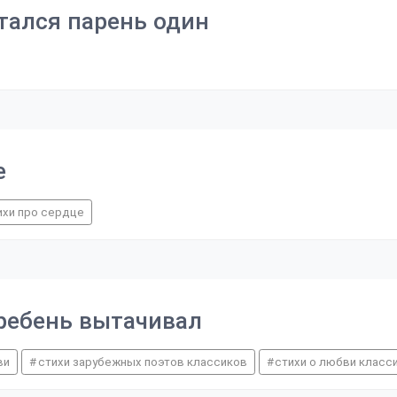
атался парень один
е
ихи про сердце
гребень вытачивал
ви
стихи зарубежных поэтов классиков
стихи о любви класс