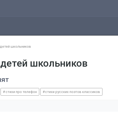
я детей школьников
я детей школьников
нят
стихи про телефон
стихи русских поэтов классиков