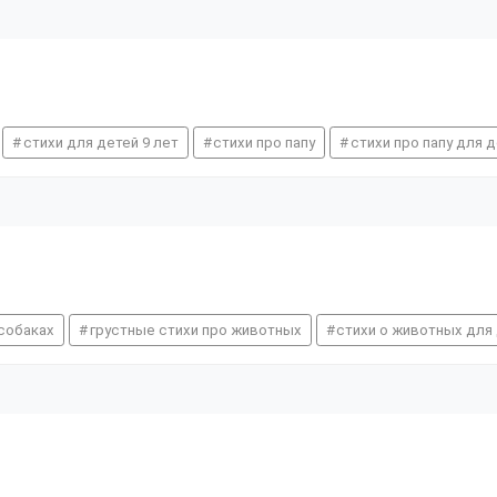
стихи для детей 9 лет
стихи про папу
стихи про папу для 
 собаках
грустные стихи про животных
стихи о животных для