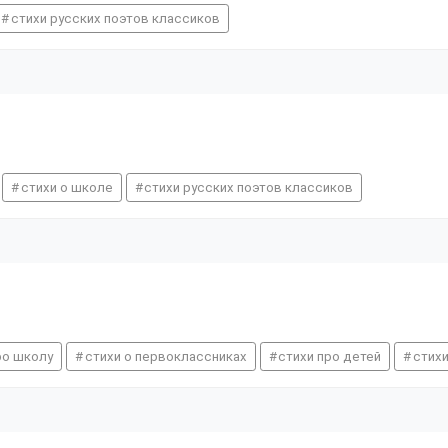
стихи русских поэтов классиков
стихи о школе
стихи русских поэтов классиков
ро школу
стихи о первоклассниках
стихи про детей
стих