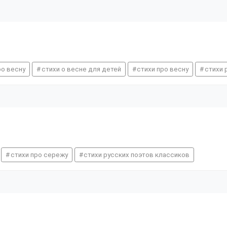
ро весну
стихи о весне для детей
стихи про весну
стихи 
стихи про сережу
стихи русских поэтов классиков