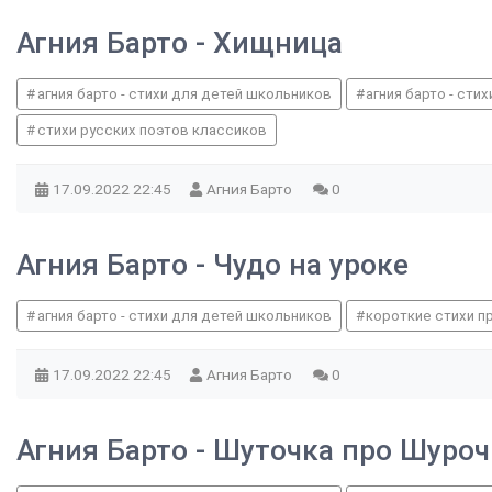
Агния Барто - Хищница
агния барто - стихи для детей школьников
агния барто - сти
стихи русских поэтов классиков
17.09.2022
22:45
Агния Барто
0
Агния Барто - Чудо на уроке
агния барто - стихи для детей школьников
короткие стихи п
17.09.2022
22:45
Агния Барто
0
Агния Барто - Шуточка про Шуроч