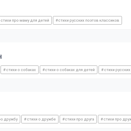
стихи про маму для детей
стихи русских поэтов классиков
н
стихи о собаках
стихи о собаках для детей
стихи русских
ро дружбу
стихи о дружбе
стихи про друга
стихи про дру