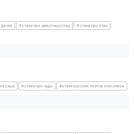
 детей
стихи про животных птиц
стихи про птиц
чку сашу
стихи про чудо
стихи русских поэтов классиков