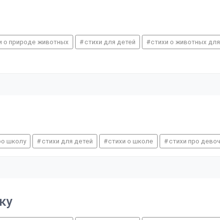
хи о природе животных
стихи для детей
стихи о животных для
ро школу
стихи для детей
стихи о школе
стихи про дево
ку