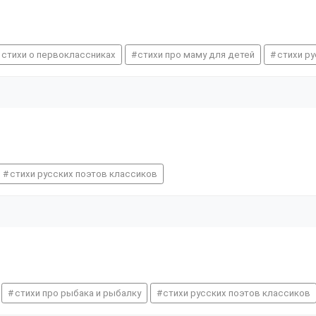
стихи о первоклассниках
стихи про маму для детей
стихи р
стихи русских поэтов классиков
стихи про рыбака и рыбалку
стихи русских поэтов классиков