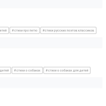
детей
стихи про петю
стихи русских поэтов классиков
 детей
стихи о собаках
стихи о собаках для детей