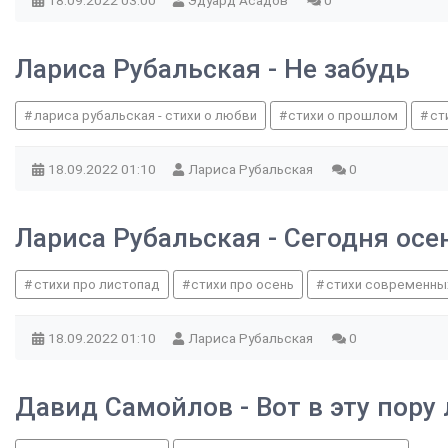
18.09.2022
03:00
Эдуард Асадов
0
Лариса Рубальская - Не забудь
лариса рубальская - стихи о любви
стихи о прошлом
ст
18.09.2022
01:10
Лариса Рубальская
0
Лариса Рубальская - Сегодня осе
стихи про листопад
стихи про осень
стихи современны
18.09.2022
01:10
Лариса Рубальская
0
Давид Самойлов - Вот в эту пору