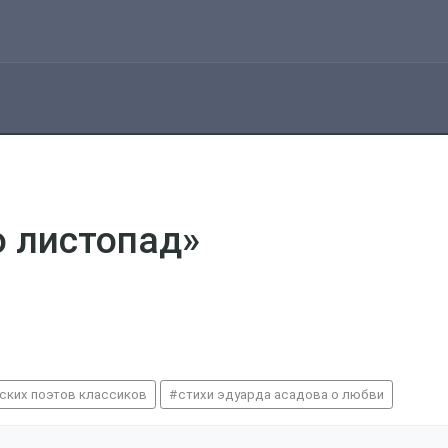
о листопад»
сских поэтов классиков
стихи эдуарда асадова о любви