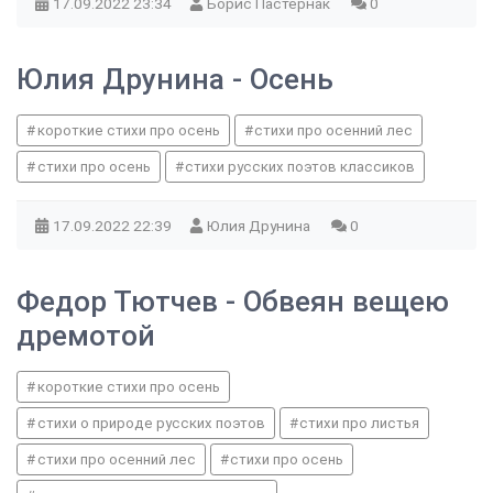
17.09.2022
23:34
Борис Пастернак
0
Юлия Друнина - Осень
короткие стихи про осень
стихи про осенний лес
стихи про осень
стихи русских поэтов классиков
17.09.2022
22:39
Юлия Друнина
0
Федор Тютчев - Обвеян вещею
дремотой
короткие стихи про осень
стихи о природе русских поэтов
стихи про листья
стихи про осенний лес
стихи про осень