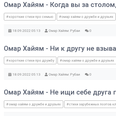
Омар Хайям - Когда вы за столом
короткие стихи про семью
омар хайям о дружбе и друзьях
18.09.2022
05:13
Омар Хайям: Рубаи
0
Омар Хайям - Ни к другу не взыва
короткие стихи про дружбу
омар хайям о дружбе и друзьях
18.09.2022
05:13
Омар Хайям: Рубаи
0
Омар Хайям - Не ищи себе друга
омар хайям о дружбе и друзьях
стихи зарубежных поэтов к