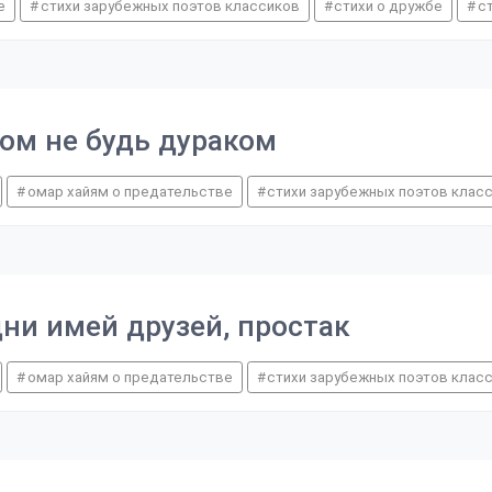
е
стихи зарубежных поэтов классиков
стихи о дружбе
с
ном не будь дураком
омар хайям о предательстве
стихи зарубежных поэтов клас
ни имей друзей, простак
омар хайям о предательстве
стихи зарубежных поэтов клас