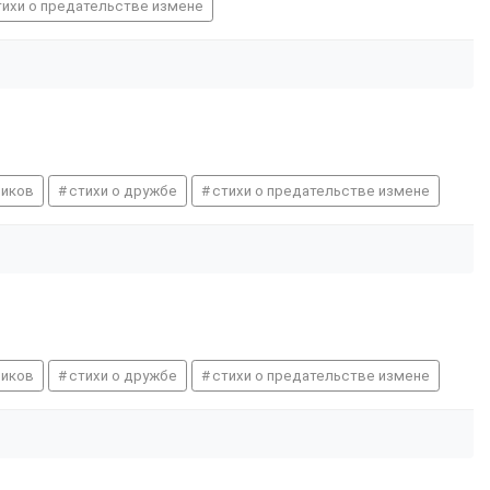
тихи о предательстве измене
сиков
стихи о дружбе
стихи о предательстве измене
сиков
стихи о дружбе
стихи о предательстве измене