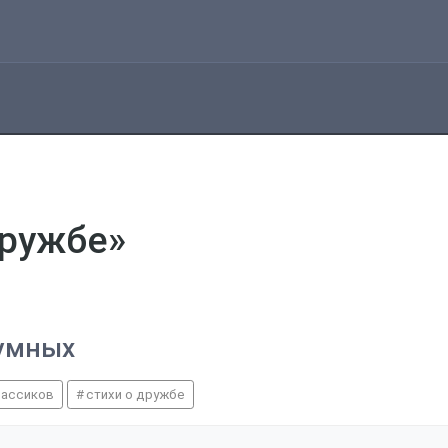
дружбе»
 умных
лассиков
стихи о дружбе