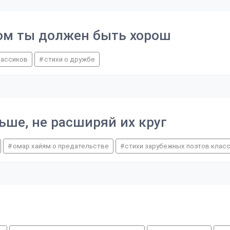
гом ты должен быть хорош
лассиков
стихи о дружбе
ьше, не расширяй их круг
омар хайям о предательстве
стихи зарубежных поэтов клас