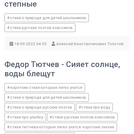
степные
стихи о природе для детей школьников
стихи русских поэтов классиков
18.09.2022
04:55
Алексей Константинович Толстой
Федор Тютчев - Сияет солнце,
воды блещут
короткие стихи которые легко учатся
стихи о природе для детей школьников
стихи о природе русских поэтов
стихи про воду
стихи про улыбку
стихи русских поэтов классиков
стихи тютчева которые легко учатся: короткие легкие