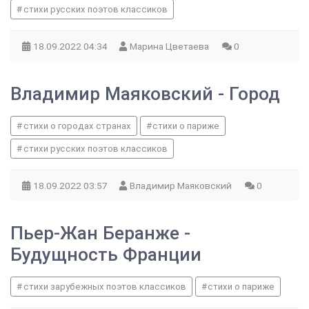
стихи русских поэтов классиков
18.09.2022
04:34
Марина Цветаева
0
Владимир Маяковский - Город
стихи о городах странах
стихи о париже
стихи русских поэтов классиков
18.09.2022
03:57
Владимир Маяковский
0
Пьер-Жан Беранже -
Будущность Франции
стихи зарубежных поэтов классиков
стихи о париже