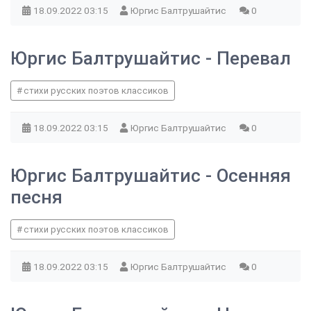
18.09.2022
03:15
Юргис Балтрушайтис
0
Юргис Балтрушайтис - Перевал
стихи русских поэтов классиков
18.09.2022
03:15
Юргис Балтрушайтис
0
Юргис Балтрушайтис - Осенняя
песня
стихи русских поэтов классиков
18.09.2022
03:15
Юргис Балтрушайтис
0