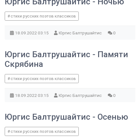
Юргис Балтрушайтис - Ночью
стихи русских поэтов классиков
18.09.2022
03:15
Юргис Балтрушайтис
0
Юргис Балтрушайтис - Памяти
Скрябина
стихи русских поэтов классиков
18.09.2022
03:15
Юргис Балтрушайтис
0
Юргис Балтрушайтис - Осенью
стихи русских поэтов классиков