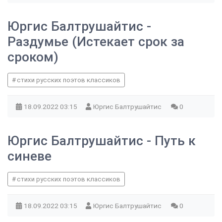
Юргис Балтрушайтис -
Раздумье (Истекает срок за
сроком)
стихи русских поэтов классиков
18.09.2022
03:15
Юргис Балтрушайтис
0
Юргис Балтрушайтис - Путь к
синеве
стихи русских поэтов классиков
18.09.2022
03:15
Юргис Балтрушайтис
0