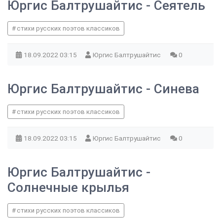
Юргис Балтрушайтис - Сеятель
стихи русских поэтов классиков
18.09.2022
03:15
Юргис Балтрушайтис
0
Юргис Балтрушайтис - Синева
стихи русских поэтов классиков
18.09.2022
03:15
Юргис Балтрушайтис
0
Юргис Балтрушайтис -
Солнечные крылья
стихи русских поэтов классиков