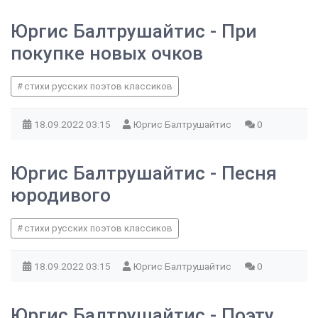
Юргис Балтрушайтис - При
покупке новых очков
стихи русских поэтов классиков
18.09.2022
03:15
Юргис Балтрушайтис
0
Юргис Балтрушайтис - Песня
юродивого
стихи русских поэтов классиков
18.09.2022
03:15
Юргис Балтрушайтис
0
Юргис Балтрушайтис - Поэту