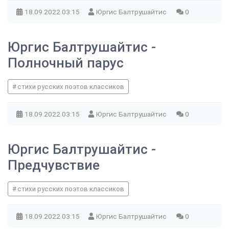
18.09.2022
03:15
Юргис Балтрушайтис
0
Юргис Балтрушайтис -
Полночный парус
стихи русских поэтов классиков
18.09.2022
03:15
Юргис Балтрушайтис
0
Юргис Балтрушайтис -
Предчувствие
стихи русских поэтов классиков
18.09.2022
03:15
Юргис Балтрушайтис
0