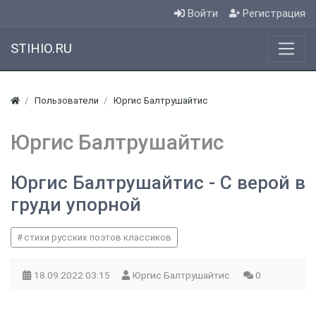
Войти
Регистрация
STIHIO.RU
Пользователи
Юргис Балтрушайтис
Юргис Балтрушайтис
Юргис Балтрушайтис - С верой в
груди упорной
стихи русских поэтов классиков
18.09.2022
03:15
Юргис Балтрушайтис
0