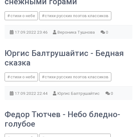
снежными горами
стихи о небе
стихи русских поэтов классиков
17.09.2022
23:46
Вероника Тушнова
0
Юргис Балтрушайтис - Бедная
сказка
стихи о небе
стихи русских поэтов классиков
17.09.2022
22:44
Юргис Балтрушайтис
0
Федор Тютчев - Небо бледно-
голубое