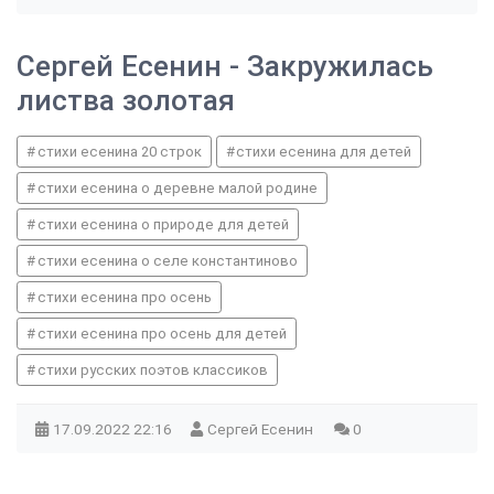
Сергей Есенин - Закружилась
листва золотая
стихи есенина 20 строк
стихи есенина для детей
стихи есенина о деревне малой родине
стихи есенина о природе для детей
стихи есенина о селе константиново
стихи есенина про осень
стихи есенина про осень для детей
стихи русских поэтов классиков
17.09.2022
22:16
Сергей Есенин
0