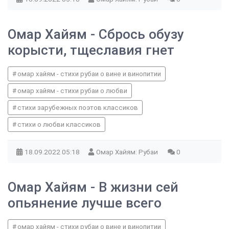
Омар Хайям - Сбрось обузу
корысти, тщеславия гнет
омар хайям - стихи рубаи о вине и винопитии
омар хайям - стихи рубаи о любви
стихи зарубежных поэтов классиков
стихи о любви классиков
18.09.2022
05:18
Омар Хайям: Рубаи
0
Омар Хайям - В жизни сей
опьянение лучше всего
омар хайям - стихи рубаи о вине и винопитии