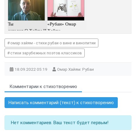
Ты
«Рубаи» Омар
сегодня.О.Хайям.Ч
Хайям
итает А.Пир-
омар хайям - стихи рубаи о вине и винопитии
Будагян.
стихи зарубежных поэтов классиков
18.09.2022
05:19
Омар Хайям: Рубаи
Комментарии к стихотворению
Написать комментарий (текст) к стихотворению
Нет комментариев. Ваш текст будет первым!