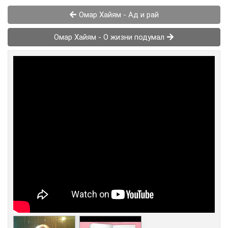
Омар Хайям - Ад и рай
Омар Хайям - О жизни подумал