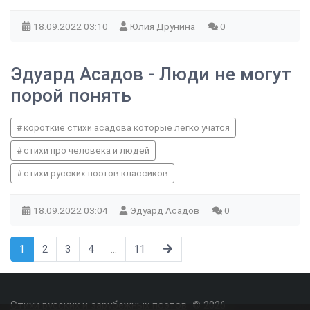
18.09.2022
03:10
Юлия Друнина
0
Эдуард Асадов - Люди не могут
порой понять
короткие стихи асадова которые легко учатся
стихи про человека и людей
стихи русских поэтов классиков
18.09.2022
03:04
Эдуард Асадов
0
1
2
3
4
...
11
Стихи русских и зарубежных поэтов
© 2026