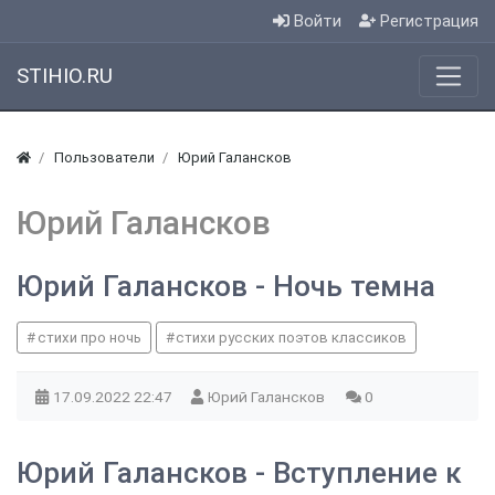
Войти
Регистрация
STIHIO.RU
Пользователи
Юрий Галансков
Юрий Галансков
Юрий Галансков - Ночь темна
стихи про ночь
стихи русских поэтов классиков
17.09.2022
22:47
Юрий Галансков
0
Юрий Галансков - Вступление к