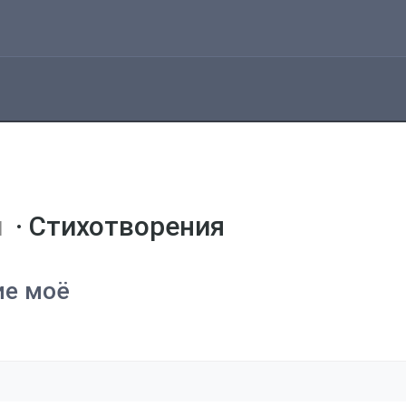
ей
· Стихотворения
ие моё