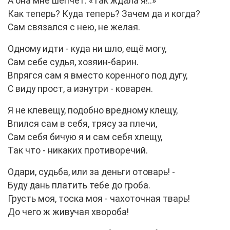
А она мне шепчет: «Так ждала я!..»
Как теперь? Куда теперь? Зачем да и когда?
Сам связался с нею, не желая.
Одному идти - куда ни шло, ещё могу,
Сам себе судья, хозяин-барин.
Впрягся сам я вместо коренного под дугу,
С виду прост, а изнутри - коварен.
Я не клевещу, подобно вредному клещу,
Впился сам в себя, трясу за плечи,
Сам себя бичую я и сам себя хлещу,
Так что - никаких противоречий.
Одари, судьба, или за деньги отоварь! -
Буду дань платить тебе до гроба.
Грусть моя, тоска моя - чахоточная тварь!
До чего ж живучая хвороба!