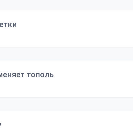
ветки
меняет тополь
у