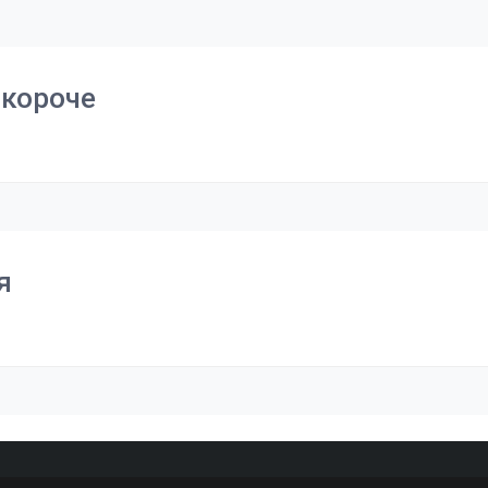
 короче
я