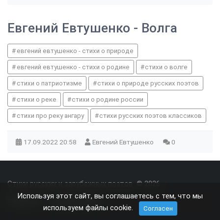
Евгений Евтушенко - Волга
евгений евтушенко - стихи о природе
евгений евтушенко - стихи о родине
стихи о волге
стихи о патриотизме
стихи о природе русских поэтов
стихи о реке
стихи о родине россии
стихи про реку ангару
стихи русских поэтов классиков
17.09.2022
20:58
Евгений Евтушенко
0
Стихи русских и зарубежных поэтов
© 2026
Используя этот сайт, вы соглашаетесь с тем, что мы
О проекте
Правила сайта
используем файлы cookie.
Согласен