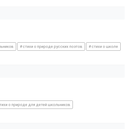
льников
стихи о природе русских поэтов
стихи о школе
тихи о природе для детей школьников