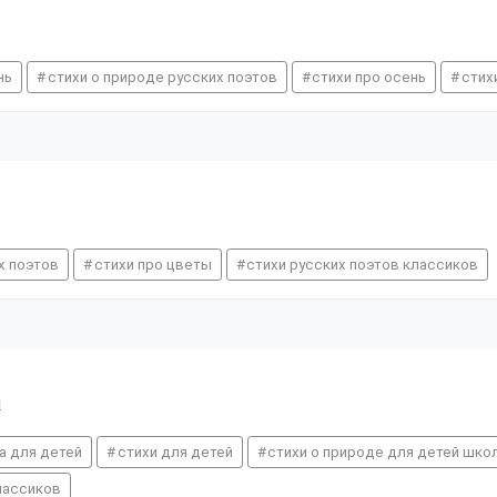
нь
стихи о природе русских поэтов
стихи про осень
стих
х поэтов
стихи про цветы
стихи русских поэтов классиков
а
а для детей
стихи для детей
стихи о природе для детей шко
лассиков