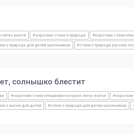
 легко учатся
короткие стихи о природе
короткие стихи пле
ихи о природе для детей школьников
стихи о природе русских по
еет, солнышко блестит
оде
короткие стихи плещеева которые легко учатся
короткие
ихи о весне для детей
стихи о природе для детей школьников