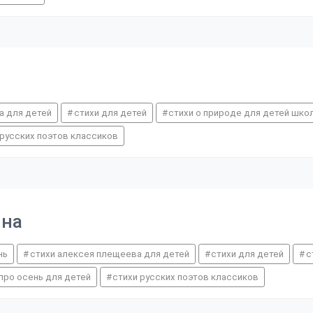
а для детей
стихи для детей
стихи о природе для детей шко
 русских поэтов классиков
ина
нь
стихи алексея плещеева для детей
стихи для детей
с
про осень для детей
стихи русских поэтов классиков