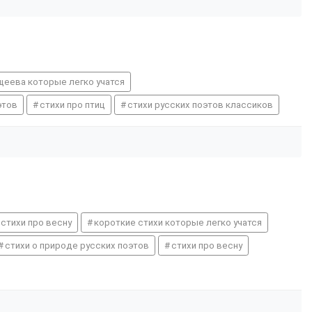
щеева которые легко учатся
этов
стихи про птиц
стихи русских поэтов классиков
 стихи про весну
короткие стихи которые легко учатся
стихи о природе русских поэтов
стихи про весну