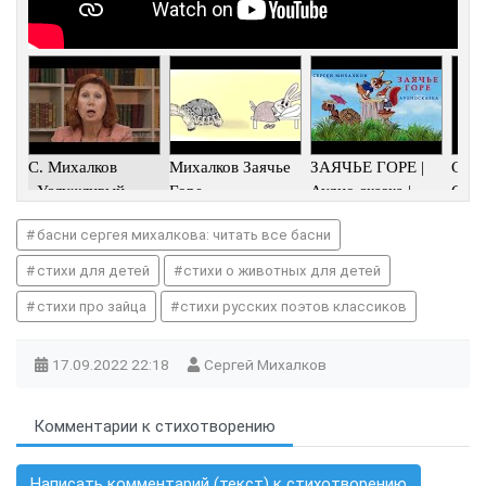
С. Михалков
Михалков Заячье
ЗАЯЧЬЕ ГОРЕ |
С.Ми
«Услужливый»,
Горе
Аудио сказка |
Стих
«Заячье горе».
СКАЗКИ ДЛЯ
вас?"
басни сергея михалкова: читать все басни
Видеоурок
ДЕТЕЙ | Сл
стихи для детей
стихи о животных для детей
стихи про зайца
стихи русских поэтов классиков
17.09.2022
22:18
Сергей Михалков
Комментарии к стихотворению
Написать комментарий (текст) к стихотворению