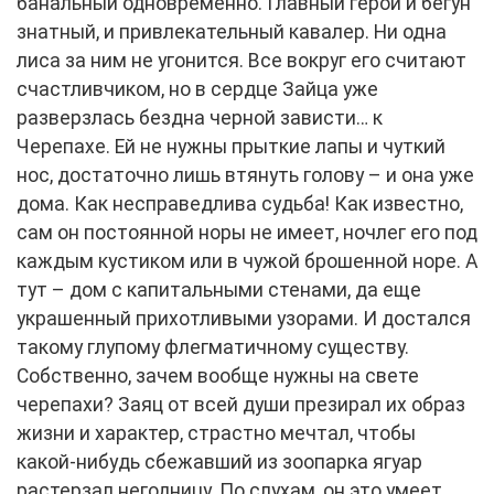
банальный одновременно. Главный герой и бегун
знатный, и привлекательный кавалер. Ни одна
лиса за ним не угонится. Все вокруг его считают
счастливчиком, но в сердце Зайца уже
разверзлась бездна черной зависти… к
Черепахе. Ей не нужны прыткие лапы и чуткий
нос, достаточно лишь втянуть голову – и она уже
дома. Как несправедлива судьба! Как известно,
сам он постоянной норы не имеет, ночлег его под
каждым кустиком или в чужой брошенной норе. А
тут – дом с капитальными стенами, да еще
украшенный прихотливыми узорами. И достался
такому глупому флегматичному существу.
Собственно, зачем вообще нужны на свете
черепахи? Заяц от всей души презирал их образ
жизни и характер, страстно мечтал, чтобы
какой-нибудь сбежавший из зоопарка ягуар
растерзал негодницу. По слухам, он это умеет.