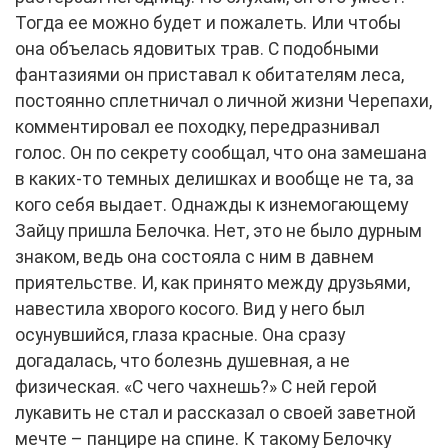
Тогда ее можно будет и пожалеть. Или чтобы
она объелась ядовитых трав. С подобными
фантазиями он приставал к обитателям леса,
постоянно сплетничал о личной жизни Черепахи,
комментировал ее походку, передразнивал
голос. Он по секрету сообщал, что она замешана
в каких-то темных делишках и вообще не та, за
кого себя выдает. Однажды к изнемогающему
Зайцу пришла Белочка. Нет, это не было дурным
знаком, ведь она состояла с ним в давнем
приятельстве. И, как принято между друзьями,
навестила хворого косого. Вид у него был
осунувшийся, глаза красные. Она сразу
догадалась, что болезнь душевная, а не
физическая. «С чего чахнешь?» С ней герой
лукавить не стал и рассказал о своей заветной
мечте – панцире на спине. К такому Белочку