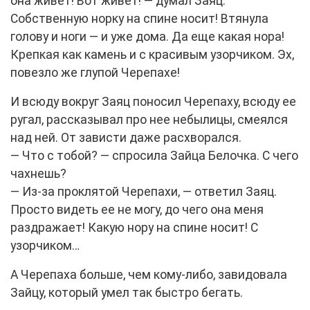
она живет! Вот живет! — думал Заяц.
Собственную норку на спине носит! Втянула
голову и ноги — и уже дома. Да еще какая нора!
Крепкая как камень и с красивым узорчиком. Эх,
повезло же глупой Черепахе!
И всюду вокруг Заяц поносил Черепаху, всюду ее
ругал, рассказывал про нее небылицы, смеялся
над ней. От зависти даже расхворался.
— Что с тобой? — спросила Зайца Белочка. С чего
чахнешь?
— Из-за проклятой Черепахи, — ответил Заяц.
Просто видеть ее не могу, до чего она меня
раздражает! Какую нору на спине носит! С
узорчиком…
А Черепаха больше, чем кому-либо, завидовала
Зайцу, который умел так быстро бегать.