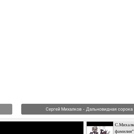
Сергей Михалков - Дальновидная сорока
С.Михалк
фамилия"