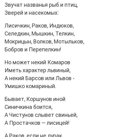
Звучат названья рыб и птиц,
Зверей и насекомых:
Лисичкин, Раков, Индюков,
Селедкин, Мышкин, Телкин,
Мокрицын, Волков, Мотыльков,
Бобров и Перепелкин!
Но может некий Комаров
Иметь характер львиный,
А некий Барсов или Львов -
Умишко комариный.
Бывает, Коршунов иной
Синичкина боится,
А Чистунов слывет свиньей,
А Простачков — лисицей!
А Раков, если не дурак,