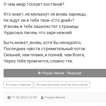
О чем амур тоскует костяной?
Кто знает, не мелькнут ли вновь зарницы,
Не ждут ли и тебя твои «Сто дней»?
И вновь в тебе зашелестят страницы
Чудесных писем, что зари нежней.
Быть может, вновь, хотя бы ненадолго,
Последних чувств стремительный поток
Сильней, чем пламя, и полней, чем Волга,
Через тебя промчится, словно ток.
Рюрик Ивнев - Видения
стихи о париже
стихи русских поэтов классиков
17.09.2022
22:08
Рюрик Ивнев