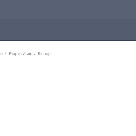
же
Рюрик Ивнев - Бювар