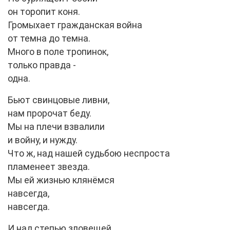
он торопит коня.
Громыхает гражданская война
от темна до темна.
Много в поле тропинок,
только правда -
одна.
Бьют свинцовые ливни,
нам пророчат беду.
Мы на плечи взвалили
и войну, и нужду.
Что ж, над нашей судьбою неспроста
пламенеет звезда.
Мы ей жизнью клянёмся
навсегда,
навсегда.
И над степью зловещей