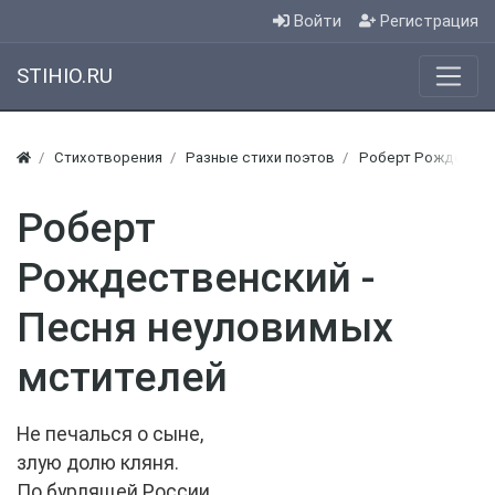
Войти
Регистрация
STIHIO.RU
Стихотворения
Разные стихи поэтов
Роберт Рождествен
Роберт
Рождественский -
Песня неуловимых
мстителей
Не печалься о сыне,
злую долю кляня.
По бурлящей России