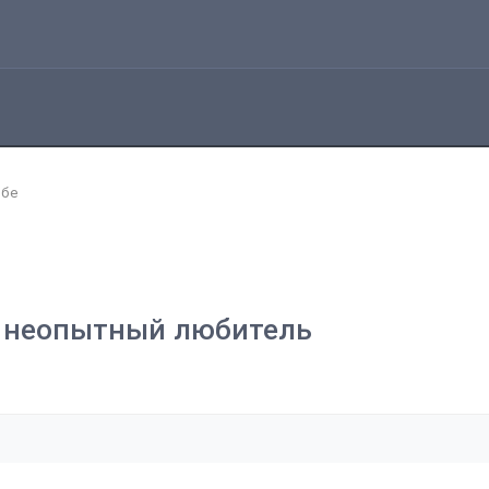
ебе
х неопытный любитель