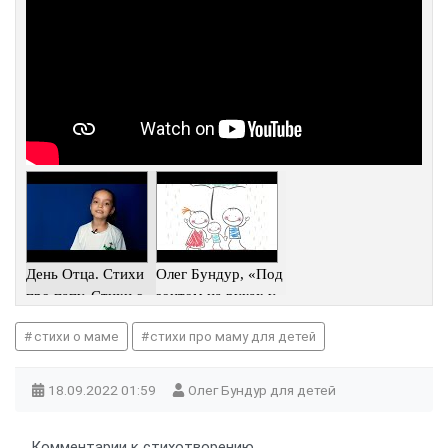
День Отца. Стихи
Олег Бундур, «Под
про папу. Стихи о
зонтом на руках у
семье. Поэт Оле
папы»
стихи о маме
стихи про маму для детей
18.09.2022
01:59
Олег Бундур для детей
Комментарии к стихотворению