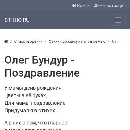
Войти
Регистрация
STIHIO.RU
Стихотворения
Стихи про маму и папу и семью
Стихи о 
Олег Бундур -
Поздравление
У мамы день рождения,
Цветы в её руках,
Для мамы поздравление
Придумал я в стихах.
А в них о том, что главное: