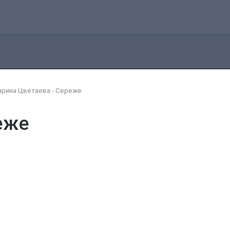
рина Цветаева - Сереже
еже