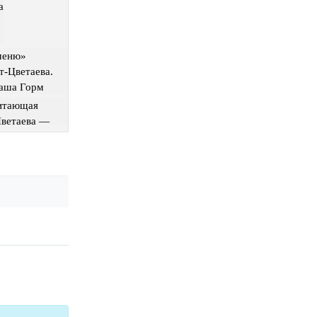
а
меню»
т-Цветаева.
аша Горм
итающая
ветаева —
ветаева
ети".
т