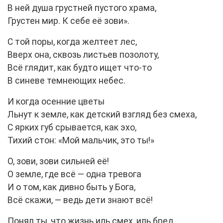
В ней душа грустней пустого храма,
Грустен мир. К себе её зови».
С той поры, когда желтеет лес,
Вверх она, сквозь листьев позолоту,
Всё глядит, как будто ищет что-то
В синеве темнеющих небес.
И когда осенние цветы
Льнут к земле, как детский взгляд без смеха,
С ярких губ срывается, как эхо,
Тихий стон: «Мой мальчик, это ты!»
О, зови, зови сильней её!
О земле, где всё — одна тревога
И о том, как дивно быть у Бога,
Всё скажи, — ведь дети знают всё!
Понял ты, что жизнь иль смех, иль бред,