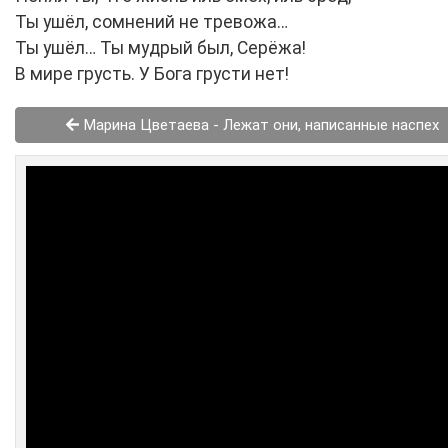
Ты ушёл, сомнений не тревожа…
Ты ушёл… Ты мудрый был, Серёжа!
В мире грусть. У Бога грусти нет!
Марина Цветаева - Лежат они, написанные наспех