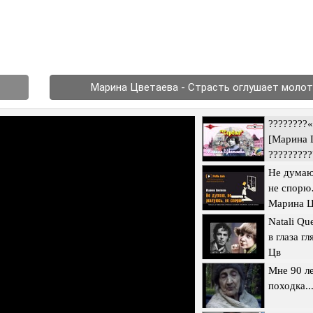
Марина Цветаева - Страсть оглушает моло
????????
[Марина 
?????????
Не думаю
не спор
Марина Ц
Natali Q
в глаза г
Цв
Мне 90 ле
походка..