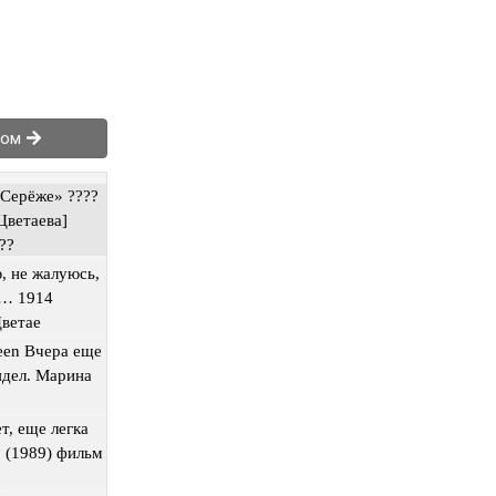
том
«Серёже» ????
Цветаева]
??
, не жалуюсь,
ю… 1914
ветае
ueen Вчера еще
лядел. Марина
т, еще легка
. (1989) фильм