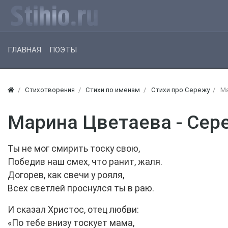
ГЛАВНАЯ
ПОЭТЫ
Стихотворения
Стихи по именам
Стихи про Сережу
Ма
Марина Цветаева - Сер
Ты не мог смирить тоску свою,
Победив наш смех, что ранит, жаля.
Догорев, как свечи у рояля,
Всех светлей проснулся ты в раю.
И сказал Христос, отец любви:
«По тебе внизу тоскует мама,