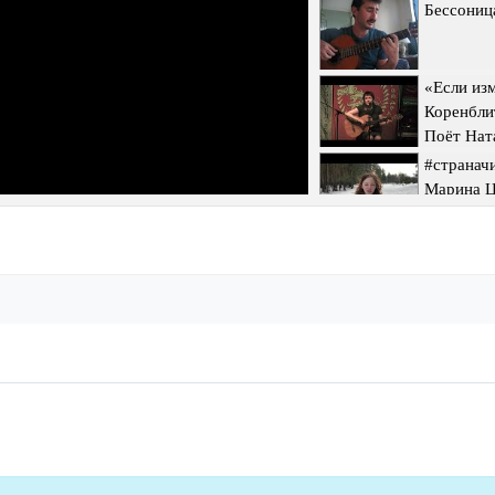
Бессониц
«Если из
Коренбли
Поёт Нат
#странач
Марина Ц
Родина
Марина Ц
"Разные д
Исполняе