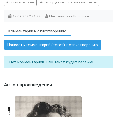
стихи о париже
стихи русских поэтов классиков
Париж
Волошина
кры
17.09.2022
21:22
Максимилиан Волошин
Комментарии к стихотворению
Написать комментарий (текст) к стихотворению
Нет комментариев. Ваш текст будет первым!
Автор произведения