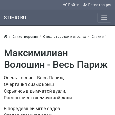
Войти
Регистрация
STIHIO.RU
Стихотворения
Стихи о городах и странах
Стихи о Пари
Максимилиан
Волошин - Весь Париж
Осень… осень… Весь Париж,
Очертанья сизых крыш
Скрылись в дымчатой вуали,
Расплылись в жемчужной дали.
В поредевшей мгле садов