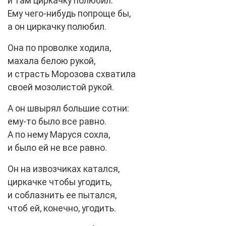
и там циркачку полюбил.
Ему чего-нибудь попроще бы,
а он циркачку полюбил.
Она по проволке ходила,
махала белою рукой,
и страсть Морозова схватила
своей мозолистой рукой.
А он швырял большие сотни:
ему-то было все равно.
А по нему Маруся сохла,
и было ей не все равно.
Он на извозчиках катался,
циркачке чтобы угодить,
и соблазнить ее пытался,
чтоб ей, конечно, угодить.