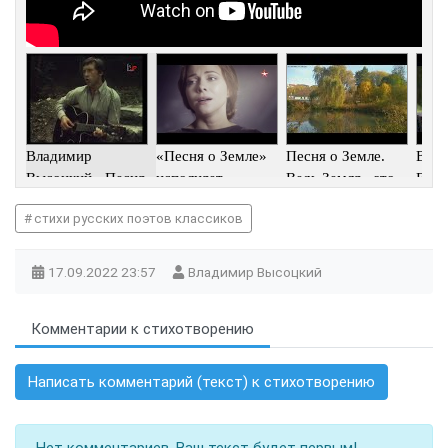
Владимир
«Песня о Земле»
Песня о Земле.
Вла
Высоцкий - Песня
исполняет
Ведь Земля - это
Высо
о Земле
Екатерина Гусева
наша душа. стихи,
Земл
стихи русских поэтов классиков
17.09.2022
23:57
Владимир Высоцкий
Комментарии к стихотворению
Написать комментарий (текст) к стихотворению