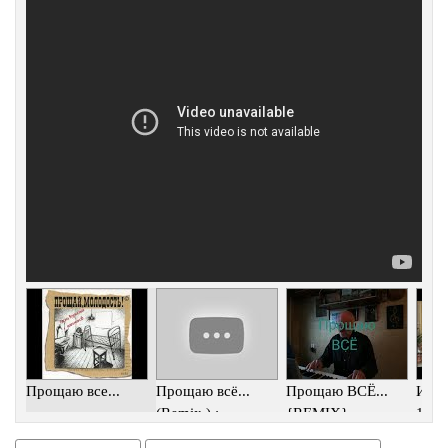
Прощаю все...
Прощаю всё...
Прощаю ВСЁ...
Иван
(Remix.) :
{REMIX}
Музыкальная