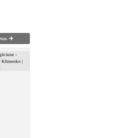
бишь
găciune -
 Klimenko |
&