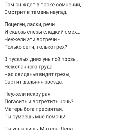
Там он ждет в тоске сомнений,
Смотрит в темень наугад.
Поцелуи, ласки, речи
И сквозь слезы сладкий смех…
Неужели эти встречи -
Только сети, только грех?
В тусклых днях унылой прозы,
Нежеланного труда,
Час свиданья видят грёзы,
Светит дальняя звезда.
Неужели искру рая
Погасить и встретить ночь?
Матерь бога пресвятая,
Ты сумеешь мне помочь!
Ты услышишь, Матерь-Дева,