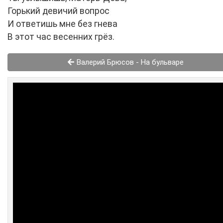
Горький девичий вопрос
И ответишь мне без гнева
В этот час весенних грёз.
Валерий Брюсов - На бульваре