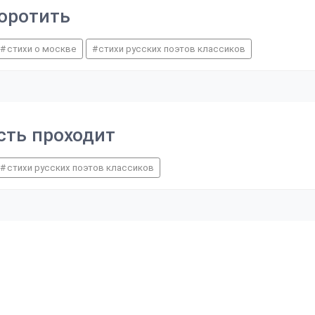
воротить
стихи о москве
стихи русских поэтов классиков
сть проходит
стихи русских поэтов классиков