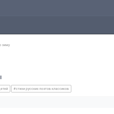
о зиму
ы
детей
стихи русских поэтов классиков