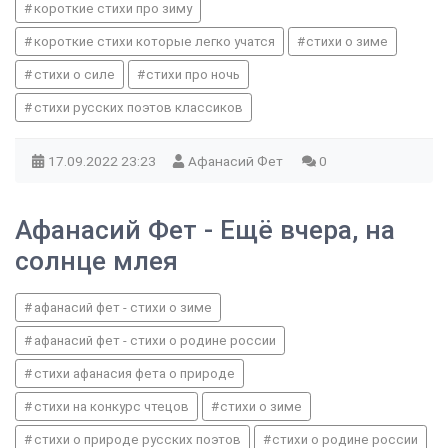
короткие стихи про зиму
короткие стихи которые легко учатся
стихи о зиме
стихи о силе
стихи про ночь
стихи русских поэтов классиков
17.09.2022
23:23
Афанасий Фет
0
Афанасий Фет - Ещё вчера, на
солнце млея
афанасий фет - стихи о зиме
афанасий фет - стихи о родине россии
стихи афанасия фета о природе
стихи на конкурс чтецов
стихи о зиме
стихи о природе русских поэтов
стихи о родине россии