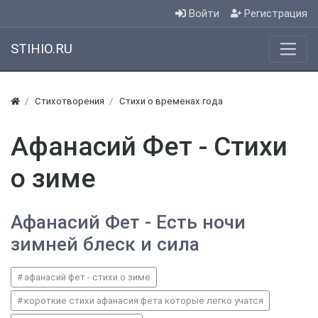
Войти
Регистрация
STIHIO.RU
Стихотворения
Стихи о временах года
Афанасий Фет - Стихи
о зиме
Афанасий Фет - Есть ночи
зимней блеск и сила
афанасий фет - стихи о зиме
короткие стихи афанасия фета которые легко учатся