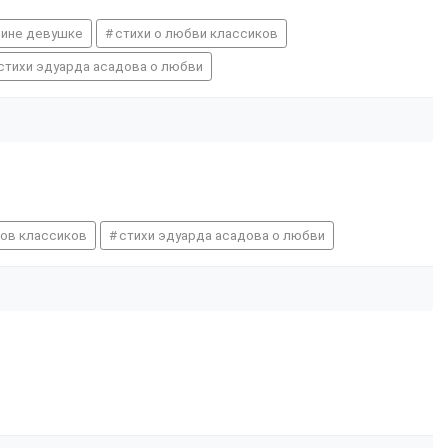
щине девушке
стихи о любви классиков
стихи эдуарда асадова о любви
тов классиков
стихи эдуарда асадова о любви