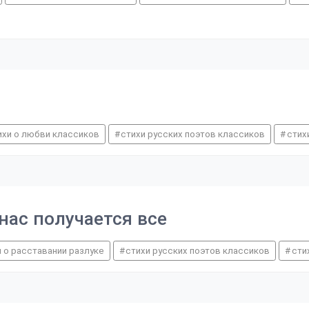
ихи о любви классиков
стихи русских поэтов классиков
стих
 нас получается все
и о расставании разлуке
стихи русских поэтов классиков
сти