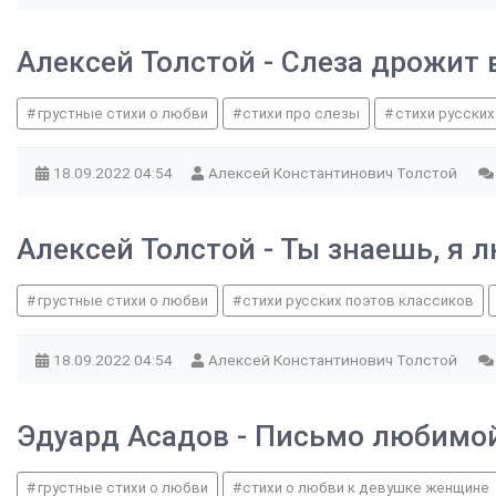
Алексей Толстой - Слеза дрожит 
грустные стихи о любви
стихи про слезы
стихи русских
18.09.2022
04:54
Алексей Константинович Толстой
Алексей Толстой - Ты знаешь, я 
грустные стихи о любви
стихи русских поэтов классиков
18.09.2022
04:54
Алексей Константинович Толстой
Эдуард Асадов - Письмо любимо
грустные стихи о любви
стихи о любви к девушке женщине