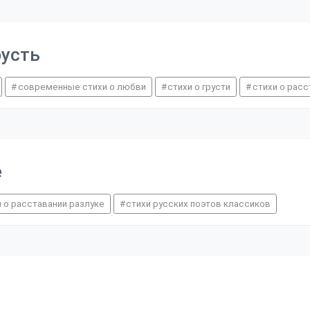
русть
современные стихи о любви
стихи о грусти
стихи о расс
е
и о расставании разлуке
стихи русских поэтов классиков