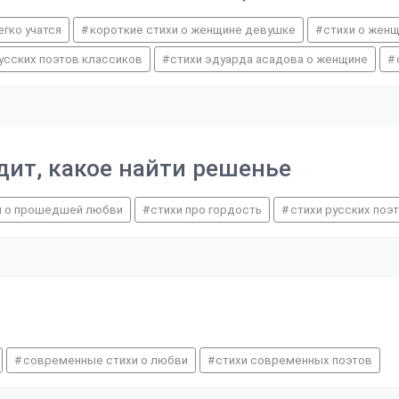
гко учатся
короткие стихи о женщине девушке
стихи о жен
усских поэтов классиков
стихи эдуарда асадова о женщине
дит, какое найти решенье
и о прошедшей любви
стихи про гордость
стихи русских поэ
современные стихи о любви
стихи современных поэтов