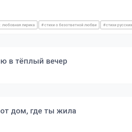
: любовная лирика
стихи о безответной любви
стихи русски
ою в тёплый вечер
от дом, где ты жила