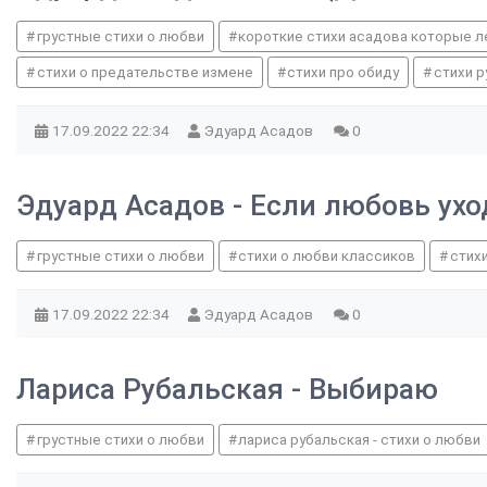
грустные стихи о любви
короткие стихи асадова которые ле
стихи о предательстве измене
стихи про обиду
стихи р
17.09.2022
22:34
Эдуард Асадов
0
Эдуард Асадов - Если любовь ухо
грустные стихи о любви
стихи о любви классиков
стих
17.09.2022
22:34
Эдуард Асадов
0
Лариса Рубальская - Выбираю
грустные стихи о любви
лариса рубальская - стихи о любви