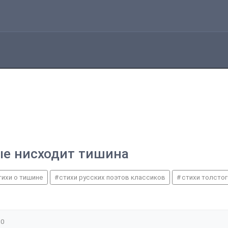
ые нисходит тишина
тихи о тишине
стихи русских поэтов классиков
стихи толстог
0