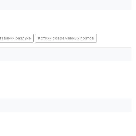
тавании разлуке
стихи современных поэтов