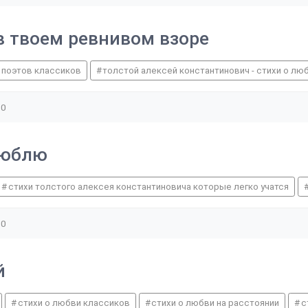
в твоем ревнивом взоре
 поэтов классиков
толстой алексей константинович - стихи о лю
0
люблю
стихи толстого алексея константиновича которые легко учатся
0
й
стихи о любви классиков
стихи о любви на расстоянии
с