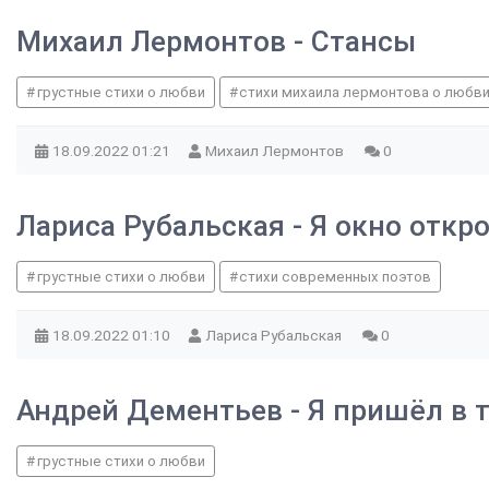
Михаил Лермонтов - Стансы
грустные стихи о любви
стихи михаила лермонтова о любви
18.09.2022
01:21
Михаил Лермонтов
0
Лариса Рубальская - Я окно откр
грустные стихи о любви
стихи современных поэтов
18.09.2022
01:10
Лариса Рубальская
0
Андрей Дементьев - Я пришёл в т
грустные стихи о любви