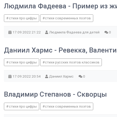
Людмила Фадеева - Пример из ж
стихи про цифры
стихи современных поэтов
17.09.2022
21:22
Людмила Фадеева для детей
0
Даниил Хармс - Ревекка, Валенти
стихи про цифры
стихи русских поэтов классиков
17.09.2022
20:54
Даниил Хармс
0
Владимир Степанов - Скворцы
стихи про цифры
стихи современных поэтов