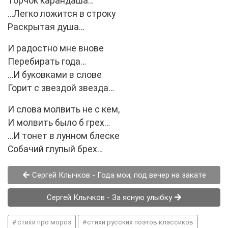
Торчок карандаша…
…Легко ложится в строку
Раскрытая душа…
И радостно мне внове
Перебирать года…
…И буковками в слове
Горит с звездой звезда…
И слова молвить не с кем,
И молвить было б грех…
…И тонет в лунном блеске
Собачий глупый брех…
Сергей Клычков - Года мои, под вечер на закате
Сергей Клычков - За ясную улыбку
стихи про мороз
стихи русских поэтов классиков