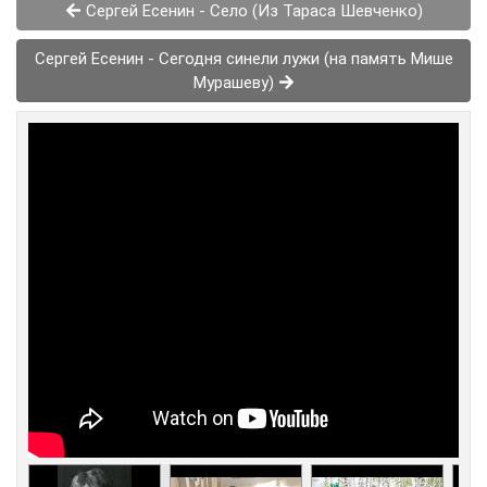
Сергей Есенин - Село (Из Тараса Шевченко)
Сергей Есенин - Сегодня синели лужи (на память Мише
Мурашеву)