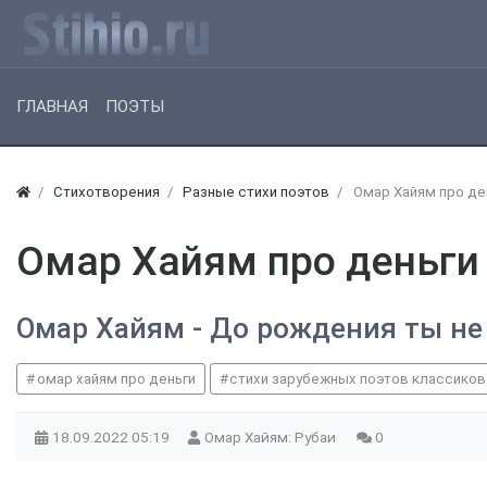
ГЛАВНАЯ
ПОЭТЫ
Стихотворения
Разные стихи поэтов
Омар Хайям про де
Омар Хайям про деньги
Омар Хайям - До рождения ты не
омар хайям про деньги
стихи зарубежных поэтов классиков
18.09.2022
05:19
Омар Хайям: Рубаи
0