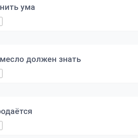
енить ума
емесло должен знать
родаётся