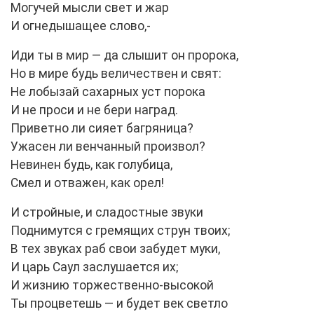
Могучей мысли свет и жар
И огнедышащее слово,-
Иди ты в мир — да слышит он пророка,
Но в мире будь величествен и свят:
Не лобызай сахарных уст порока
И не проси и не бери наград.
Приветно ли сияет багряница?
Ужасен ли венчанный произвол?
Невинен будь, как голубица,
Смел и отважен, как орел!
И стройные, и сладостные звуки
Поднимутся с гремящих струн твоих;
В тех звуках раб свои забудет муки,
И царь Саул заслушается их;
И жизнию торжественно-высокой
Ты процветешь — и будет век светло