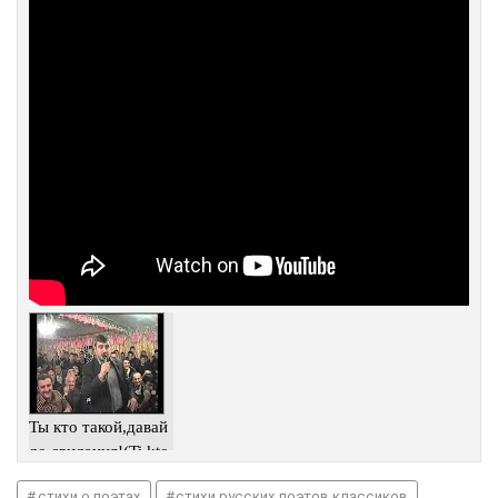
Ты кто такой,давай
до свидания!(Ti kto
takoy,davay
стихи о поэтах
стихи русских поэтов классиков