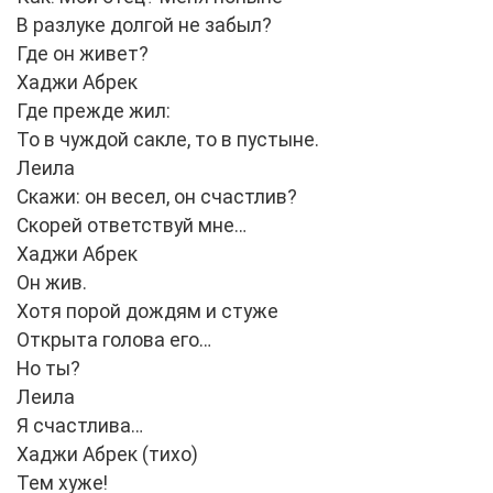
В разлуке долгой не забыл?
Где он живет?
Хаджи Абрек
Где прежде жил:
То в чуждой сакле, то в пустыне.
Леила
Скажи: он весел, он счастлив?
Скорей ответствуй мне…
Хаджи Абрек
Он жив.
Хотя порой дождям и стуже
Открыта голова его…
Но ты?
Леила
Я счастлива…
Хаджи Абрек (тихо)
Тем хуже!