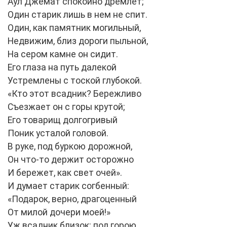
Аул Джемат спокойно дремлет;
Один старик лишь в нем не спит.
Один, как памятник могильный,
Недвижим, близ дороги пыльной,
На сером камне он сидит.
Его глаза на путь далекой
Устремлены с тоской глубокой.
«Кто этот всадник? Бережливо
Съезжает он с горы крутой;
Его товарищ долгогривый
Поник усталой головой.
В руке, под буркою дорожной,
Он что-то держит осторожно
И бережет, как свет очей».
И думает старик согбенный:
«Подарок, верно, драгоценный
От милой дочери моей!»
Уж всадник близок: под горою