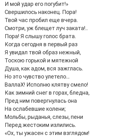
И мой удар его погубит!»
Свершилось наконец. Пора!
Твой час пробил еще вчера.
Смотри, уж блещет луч заката!..
Пора! Я слышу голос брата.
Когда сегодня в первый раз
Я увидал твой образ нежный,
Тоскою горькой и мятежной
Душа, как адом, вся зажглась.
Но это чувство улетело…
ВаллаХ! Исполню клятву смело!
Как зимний снег в горах, бледна,
Пред ним повергнулась она
На ослабевшие колени;
Мольбы, рыданья, слезы, пени
Перед жестоким излились.
«Ох, ты ужасен с этим взглядом!