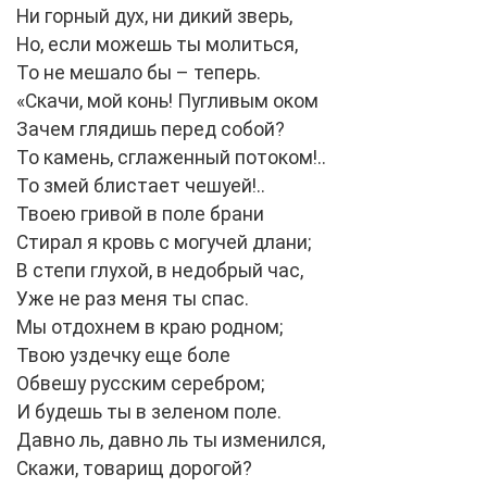
Ни горный дух, ни дикий зверь,
Но, если можешь ты молиться,
То не мешало бы – теперь.
«Скачи, мой конь! Пугливым оком
Зачем глядишь перед собой?
То камень, сглаженный потоком!..
То змей блистает чешуей!..
Твоею гривой в поле брани
Стирал я кровь с могучей длани;
В степи глухой, в недобрый час,
Уже не раз меня ты спас.
Мы отдохнем в краю родном;
Твою уздечку еще боле
Обвешу русским серебром;
И будешь ты в зеленом поле.
Давно ль, давно ль ты изменился,
Скажи, товарищ дорогой?