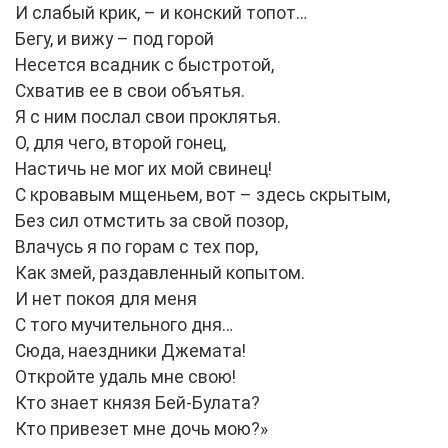
И слабый крик, – и конский топот…
Бегу, и вижу – под горой
Несется всадник с быстротой,
Схватив ее в свои объятья.
Я с ним послал свои проклятья.
О, для чего, второй гонец,
Настичь не мог их мой свинец!
С кровавым мщеньем, вот – здесь скрытым,
Без сил отмстить за свой позор,
Влачусь я по горам с тех пор,
Как змей, раздавленный копытом.
И нет покоя для меня
С того мучительного дня…
Сюда, наездники Джемата!
Откройте удаль мне свою!
Кто знает князя Бей-Булата?
Кто привезет мне дочь мою?»