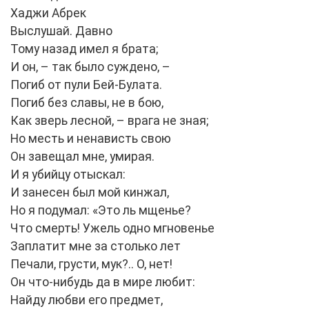
Хаджи Абрек
Выслушай. Давно
Тому назад имел я брата;
И он, – так было суждено, –
Погиб от пули Бей-Булата.
Погиб без славы, не в бою,
Как зверь лесной, – врага не зная;
Но месть и ненависть свою
Он завещал мне, умирая.
И я убийцу отыскал:
И занесен был мой кинжал,
Но я подумал: «Это ль мщенье?
Что смерть! Ужель одно мгновенье
Заплатит мне за столько лет
Печали, грусти, мук?.. О, нет!
Он что-нибудь да в мире любит:
Найду любви его предмет,