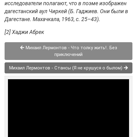
исследователи полагают, что в поэме изображен
дагестанский аул Чиркей (Б. Гаджиев. Они были в
Дагестане. Махачкала, 1963, с. 25–43).
[2] Хаджи Абрек
Михаил Лермонтов - Что толку жить!.. Без
приключений
Михаил Лермонтов - Стансы (Я не крушуся о былом)