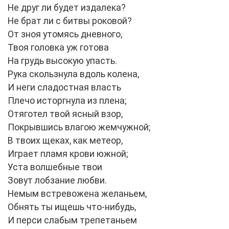
Не друг ли будет издалека?
Не брат ли с битвы роковой?
От зноя утомясь дневного,
Твоя головка уж готова
На грудь высокую упасть.
Рука скользнула вдоль колена,
И неги сладостная власть
Плечо исторгнула из плена;
Отяготел твой ясный взор,
Покрывшись влагою жемчужной;
В твоих щеках, как метеор,
Играет пламя крови южной;
Уста волшебные твои
Зовут лобзание любви.
Немым встревожена желаньем,
Обнять ты ищешь что-нибудь,
И перси слабым трепетаньем