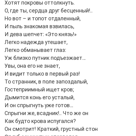
Хотят покровы оттолкнуть.
О, где ты, сердца друг бесценный!..
Но вот – и топот отдаленный,
И пыль знакомая взвилась,
И дева шепчет: «Это князь!»
Легко надежда утешает,
Легко обманывает глаз:
Уж близко путник подъезжает…
Увы, она его не знает,
И видит только в первый раз!
То странник, в поле запоздалый,
Гостеприимный ищет кров;
Дымится конь его усталый,
И он спрыгнуть уже готов…
Спрыгни же, всадник!.. Что же он
Как будто крова испугался?
Он смотрит! Краткий, грустный стон