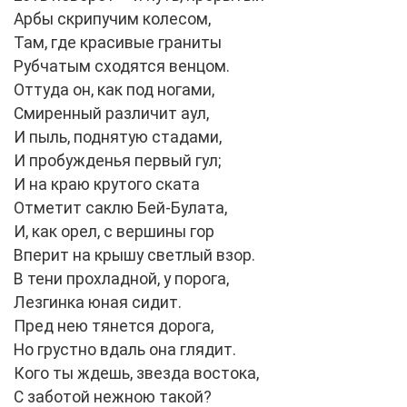
Арбы скрипучим колесом,
Там, где красивые граниты
Рубчатым сходятся венцом.
Оттуда он, как под ногами,
Смиренный различит аул,
И пыль, поднятую стадами,
И пробужденья первый гул;
И на краю крутого ската
Отметит саклю Бей-Булата,
И, как орел, с вершины гор
Вперит на крышу светлый взор.
В тени прохладной, у порога,
Лезгинка юная сидит.
Пред нею тянется дорога,
Но грустно вдаль она глядит.
Кого ты ждешь, звезда востока,
С заботой нежною такой?