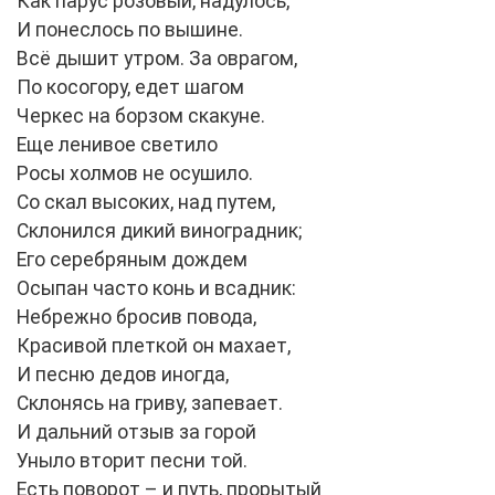
Как парус розовый, надулось,
И понеслось по вышине.
Всё дышит утром. За оврагом,
По косогору, едет шагом
Черкес на борзом скакуне.
Еще ленивое светило
Росы холмов не осушило.
Со скал высоких, над путем,
Склонился дикий виноградник;
Его серебряным дождем
Осыпан часто конь и всадник:
Небрежно бросив повода,
Красивой плеткой он махает,
И песню дедов иногда,
Склонясь на гриву, запевает.
И дальний отзыв за горой
Уныло вторит песни той.
Есть поворот – и путь, прорытый