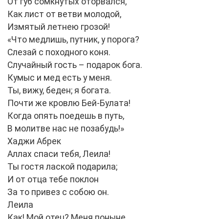
От губ сомкнутых оторвался,
Как лист от ветви молодой,
Измятый летнею грозой!
«Что медлишь, путник, у порога?
Слезай с походного коня.
Случайный гость – подарок бога.
Кумыс и мед есть у меня.
Ты, вижу, беден; я богата.
Почти же кровлю Бей-Булата!
Когда опять поедешь в путь,
В молитве нас не позабудь!»
Хаджи Абрек
Аллах спаси тебя, Леила!
Ты гостя лаской подарила;
И от отца тебе поклон
За то привез с собою он.
Леила
Как! Мой отец? Меня поныне