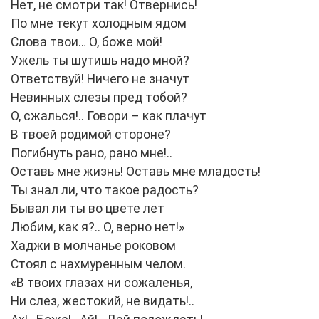
Нет, не смотри так! Отвернись!
По мне текут холодным ядом
Слова твои… О, боже мой!
Ужель ты шутишь надо мной?
Ответствуй! Ничего не значут
Невинных слезы пред тобой?
О, сжалься!.. Говори – как плачут
В твоей родимой стороне?
Погибнуть рано, рано мне!..
Оставь мне жизнь! Оставь мне младость!
Ты знал ли, что такое радость?
Бывал ли ты во цвете лет
Любим, как я?.. О, верно нет!»
Хаджи в молчанье роковом
Стоял с нахмуренным челом.
«В твоих глазах ни сожаленья,
Ни слез, жестокий, не видать!..