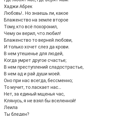
Хаджи Абрек
Любовь!.. Но знаешь ли, какое
Блаженство на земле второе
Тому, кто всё похоронил,
Чему он верил, что любил!
Блаженство то верней любови,
И только хочет слез да крови.
В нем утешенье для людей,
Когда умрет другое счастье;
В нем преступлений сладострастье,
В нем ад и рай души моей.
Оно при нас всегда, бессменно;
То мучит, то ласкает нас…
Нет, за единый мщенья час,
Клянусь, я не взял бы вселенной!
Леила
Ты бледен?