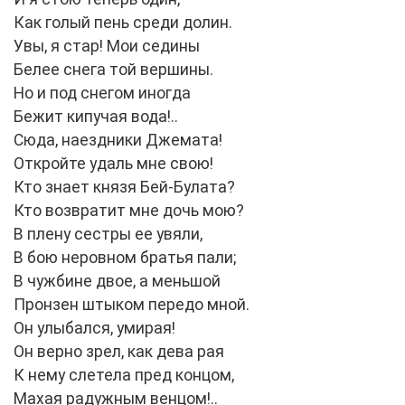
Как голый пень среди долин.
Увы, я стар! Мои седины
Белее снега той вершины.
Но и под снегом иногда
Бежит кипучая вода!..
Сюда, наездники Джемата!
Откройте удаль мне свою!
Кто знает князя Бей-Булата?
Кто возвратит мне дочь мою?
В плену сестры ее увяли,
В бою неровном братья пали;
В чужбине двое, а меньшой
Пронзен штыком передо мной.
Он улыбался, умирая!
Он верно зрел, как дева рая
К нему слетела пред концом,
Махая радужным венцом!..