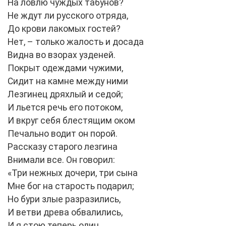
На ловлю чуждых табунов?
Не ждут ли русского отряда,
До крови лакомых гостей?
Нет, – только жалость и досада
Видна во взорах узденей.
Покрыт одеждами чужими,
Сидит на камне между ними
Лезгинец дряхлый и седой;
И льется речь его потоком,
И вкруг себя блестящим оком
Печально водит он порой.
Рассказу старого лезгина
Внимали все. Он говорил:
«Три нежных дочери, три сына
Мне бог на старость подарил;
Но бури злые разразились,
И ветви древа обвалились,
И я стою теперь один,