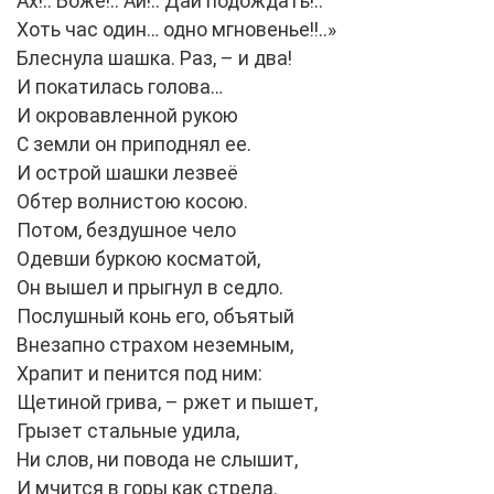
Ах!.. Боже!.. Ай!.. Дай подождать!..
Хоть час один… одно мгновенье!!..»
Блеснула шашка. Раз, – и два!
И покатилась голова…
И окровавленной рукою
С земли он приподнял ее.
И острой шашки лезвеё
Обтер волнистою косою.
Потом, бездушное чело
Одевши буркою косматой,
Он вышел и прыгнул в седло.
Послушный конь его, объятый
Внезапно страхом неземным,
Храпит и пенится под ним:
Щетиной грива, – ржет и пышет,
Грызет стальные удила,
Ни слов, ни повода не слышит,
И мчится в горы как стрела.