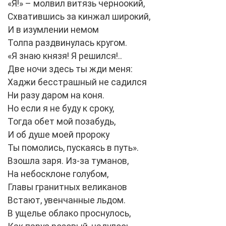
«Я!» – молвил витязь черноокий,
Схватившись за кинжал широкий,
И в изумлении немом
Толпа раздвинулась кругом.
«Я знаю князя! Я решился!..
Две ночи здесь ты жди меня:
Хаджи бесстрашный не садился
Ни разу даром на коня.
Но если я не буду к сроку,
Тогда обет мой позабудь,
И об душе моей пророку
Ты помолись, пускаясь в путь».
Взошла заря. Из-за туманов,
На небосклоне голубом,
Главы гранитных великанов
Встают, увенчанные льдом.
В ущелье облако проснулось,