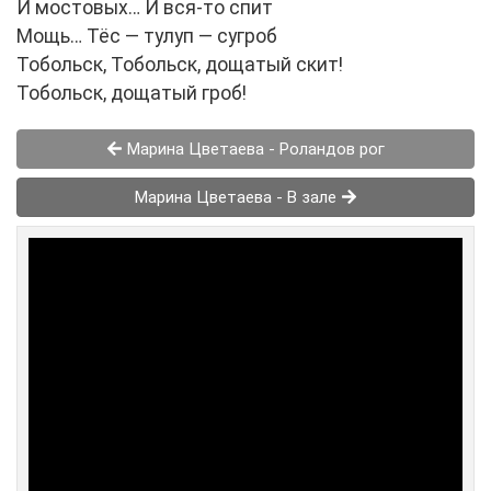
И мостовых… И вся-то спит
Мощь… Тёс — тулуп — сугроб
Тобольск, Тобольск, дощатый скит!
Тобольск, дощатый гроб!
Марина Цветаева - Роландов рог
Марина Цветаева - В зале