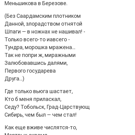
Меньшикова в Березове.
(Без Саардамским плотником
Данной, злорадством отнятой
Шпаги — в ножнах не нашивал! -
Только всего-то иавсего -
Тундра, морошка мражена…
Так не попри ж, миражными
Залюбовавшись далями,
Первого государева
Друга…)
Где только вьюга шастает,
Кто б меня приласкал,
Седу? Тобольск, Град-Царствующ
Сибирь, чем был — чем стал!
Как еще вживе числятся-то,