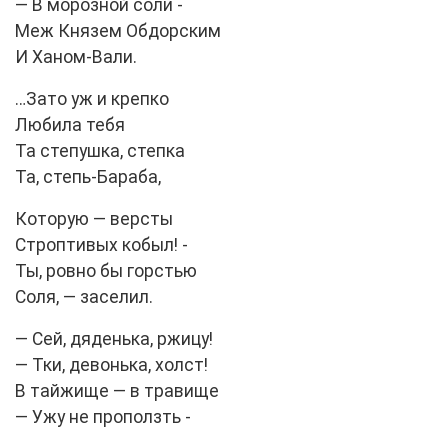
— В морозной соли -
Меж Князем Обдорским
И Ханом-Вали.
…Зато уж и крепко
Любила тебя
Та степушка, степка
Та, степь-Бараба,
Которую — версты
Строптивых кобыл! -
Ты, ровно бы горстью
Соля, — заселил.
— Сей, дяденька, ржицу!
— Тки, девонька, холст!
В тайжище — в травище
— Ужу не проползть -