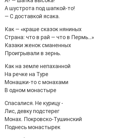
А? — шапка высока!
А шустрота под шапкой-то!
— С доставкой ясака.
Как — «краше сказок няниных
Страна: что в рай — что в Пермь…»
Казаки женок сманенных
Проигрывали в зернь.
Как на земле непаханной
На речке на Type
Монашки-то с монахами
В одном монастыре
Спасалися. Не курицу -
Лис, девку подстерег
Монах. Покровско-Тушинский
Поднесь монастырек