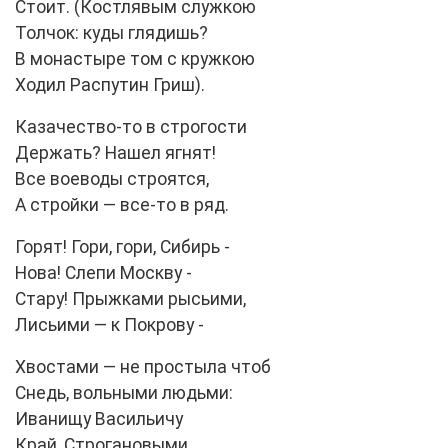
Стоит. (Костлявым служкою
Толчок: куды глядишь?
В монастыре том с кружкою
Ходил Распутин Гриш).
Казачество-то в строгости
Держать? Нашел ягнят!
Все воеводы строятся,
А стройки — все-то в ряд.
Горят! Гори, гори, Сибирь -
Нова! Слепи Москву -
Стару! Прыжками рысьими,
Лисьими — к Покрову -
Хвостами — не простыла чтоб
Снедь, вольными людьми:
Иванищу Васильичу
Край, Строгановыми