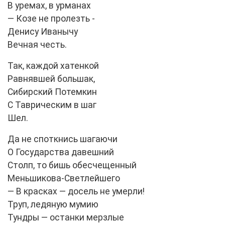
В уремах, в урманах
— Козе не пролезть -
Денису Иванычу
Вечная честь.
Так, каждой хатенкой
Равнявшей большак,
Сибирский Потемкин
С Таврическим в шаг
Шел.
Да не споткнись шагаючи
О Государства давешний
Столп, то бишь обесчещенный
Меньшикова-Светлейшего
— В красках — досель не умерли!
Труп, ледяную мумию
Тундры — останки мерзлые