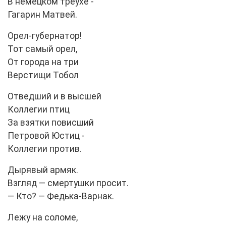
В немецком треухе -
Гагарин Матвей.
Орел-губернатор!
Тот самый орел,
От города на три
Верстищи Тобол
Отведший и в высшей
Коллегии птиц
За взятки повисший
Петровой Юстиц -
Коллегии против.
Дырявый армяк.
Взгляд — смертушки просит.
— Кто? — Федька-Варнак.
Лежу на соломе,