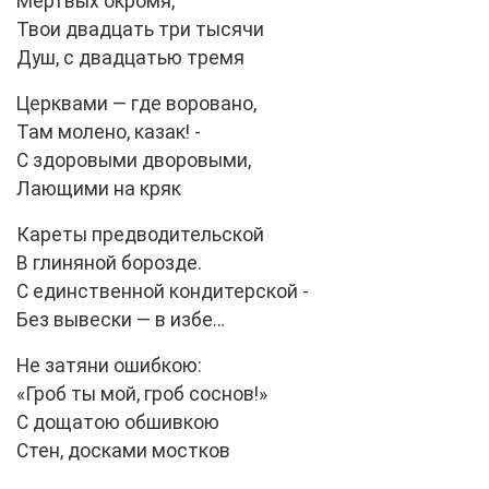
Мертвых окромя,
Твои двадцать три тысячи
Душ, с двадцатью тремя
Церквами — где воровано,
Там молено, казак! -
С здоровыми дворовыми,
Лающими на кряк
Кареты предводительской
В глиняной борозде.
С единственной кондитерской -
Без вывески — в избе…
Не затяни ошибкою:
«Гроб ты мой, гроб соснов!»
С дощатою обшивкою
Стен, досками мостков