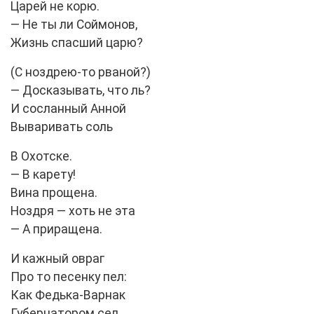
Царей не корю.
— Не ты ли Соймонов,
Жизнь спасший царю?
(С ноздрею-то рваной?)
— Досказывать, что ль?
И сосланный Анной
Вываривать соль
В Охотске.
— В карету!
Вина прощена.
Ноздря — хоть не эта
— А приращена.
И кажный овраг
Про то песенку пел:
Как Федька-Варнак
Губернатором сел