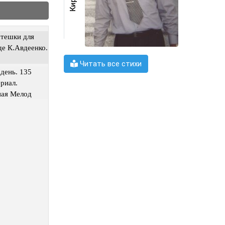
отешки для
де К.Авдеенко.
Читать все стихи
день. 135
риал.
ая Мелод