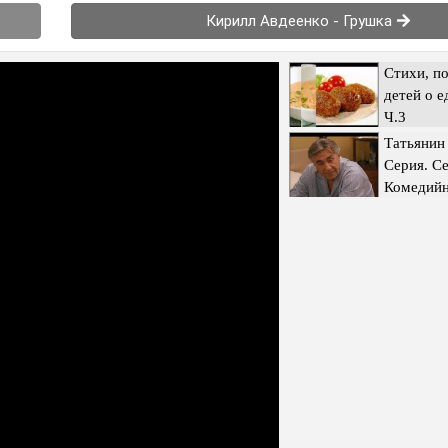
Кирилл Авдеенко - Грушка
Стихи, п
детей о е
Ч.3
Татьянин 
Серия. Се
Комедийн