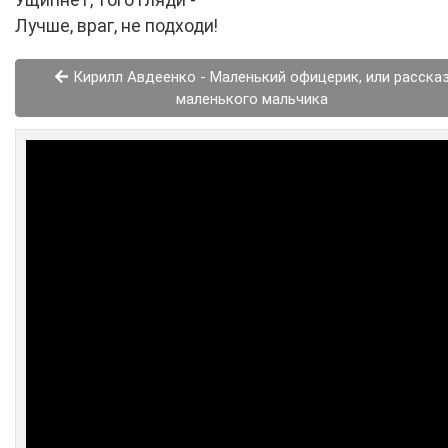
Ущипнёт, того гляди -
Лучше, враг, не подходи!
Кирилл Авдеенко - Маленький офицерик, или расска
маленького мальчика