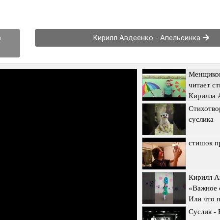
з
Кирилл Авдеенко - Апельсинка
Менщиков
читает с
Кирилла 
Стихотво
суслика
стишок п
Кирилл А
«Важное 
Или что 
Суслик -