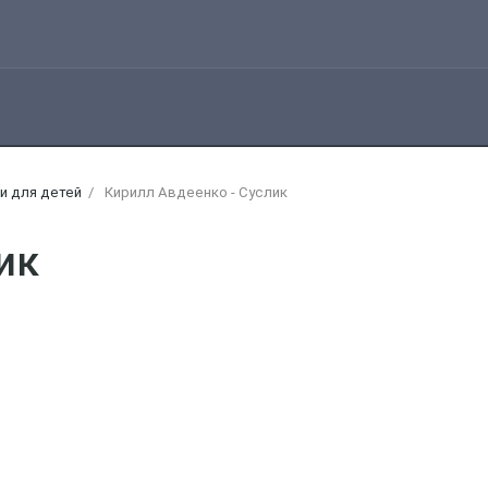
и для детей
Кирилл Авдеенко - Суслик
ик