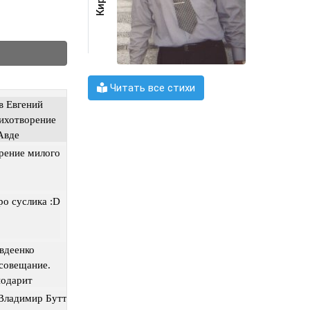
Читать все стихи
 Евгений
тихотворение
Авде
рение милого
ро суслика :D
вдеенко
совещание.
подарит
 Владимир Бутт