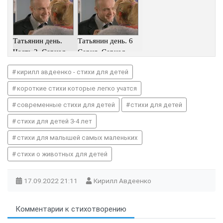
Татьянин день.
Татьянин день. 6
Часть 2. Сериал.
Серия. Сериал.
Комедийная
Комедийная
кирилл авдеенко - стихи для детей
Мелодра
Мелодра
короткие стихи которые легко учатся
современные стихи для детей
стихи для детей
стихи для детей 3-4 лет
стихи для малышей самых маленьких
стихи о животных для детей
17.09.2022
21:11
Кирилл Авдеенко
Комментарии к стихотворению